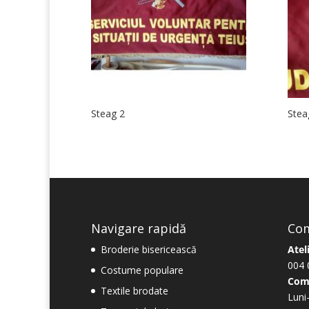
Steag 2
Stea
Navigare rapidă
Com
Broderie bisericească
Atel
004 
Costume populare
Com
Textile brodate
Luni