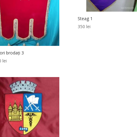
Steag 1
350
lei
ori brodați 3
00
lei