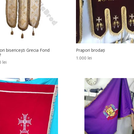
ori bisericești Grecia Fond
Prapori brodați
e
1.000
lei
00
lei