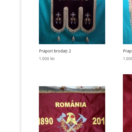
Prapori brodați 2
Prap
1.000
lei
1.0