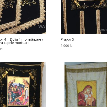
or 4 – Doliu înmormântare /
Prapor 5
ru capele mortuare
1.000
lei
lei