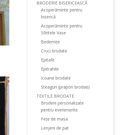
BRODERIE BISERICEASCĂ
Acoperăminte pentru
biserică
Acoperăminte pentru
Sfintele Vase
Bedernițe
Cruci brodate
Epitafe
Epitrahile
Icoane brodate
Steaguri (prapori brodați)
TEXTILE BRODATE
Broderii personalizate
pentru evenimente
Fețe de masa
Lenjerii de pat