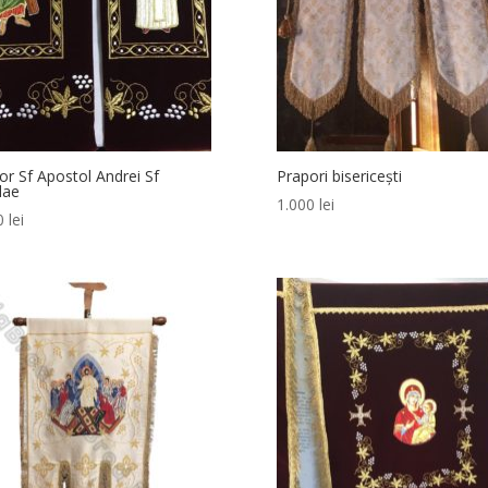
or Sf Apostol Andrei Sf
Prapori bisericești
lae
1.000
lei
00
lei