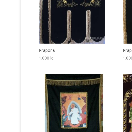
Prapor 6
Prap
1.000
lei
1.0