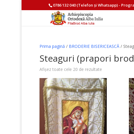
0786 132 040
(Telefon și
Whatsapp
) - Progr
Prima pagină
/
BRODERIE BISERICEASCĂ
/ Steag
Steaguri (prapori brod
Afișez toate cele 20 de rezultate