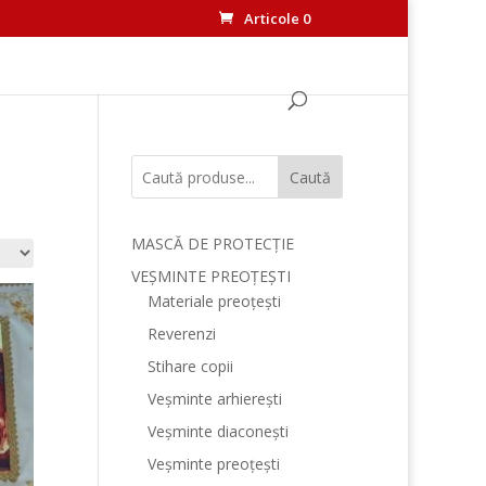
Articole 0
Caută
MASCĂ DE PROTECȚIE
VEȘMINTE PREOȚEȘTI
Materiale preoțești
Reverenzi
Stihare copii
Veșminte arhierești
Veșminte diaconești
Veșminte preoțești