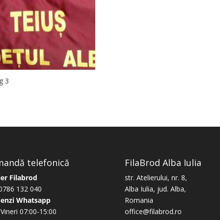
g 3
andă telefonică
FilaBrod Alba Iulia
ier Filabrod
str. Atelierului, nr. 8,
0786 132 040
Alba Iulia, jud. Alba,
enzi Whatsapp
Romania
-Vineri 07:00-15:00
office@filabrod.ro