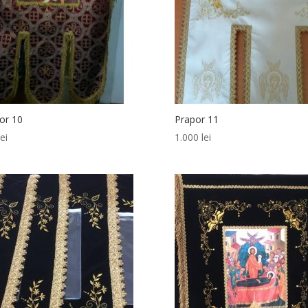
or 10
Prapor 11
lei
1.000
lei