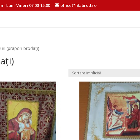
am: Luni-Vineri 07:00-15:00
office@filabrod.ro
uri (prapori brodați)
ați)