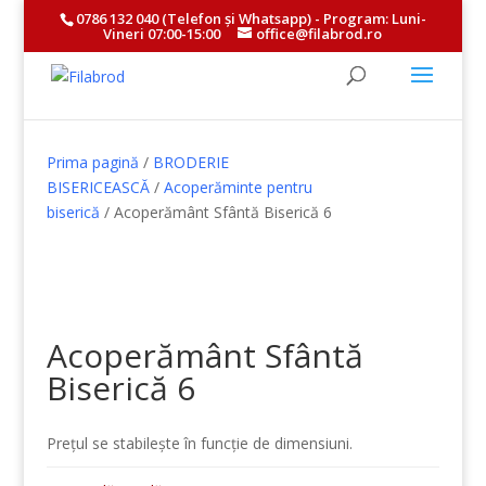
0786 132 040
(Telefon și
Whatsapp
) - Program: Luni-
Vineri 07:00-15:00
office@filabrod.ro
Prima pagină
/
BRODERIE
BISERICEASCĂ
/
Acoperăminte pentru
biserică
/ Acoperământ Sfântă Biserică 6
Acoperământ Sfântă
Biserică 6
Prețul se stabilește în funcție de dimensiuni.