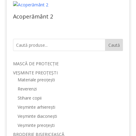
Acoperământ 2
Caută
MASCĂ DE PROTECȚIE
VEȘMINTE PREOȚEȘTI
Materiale preoțești
Reverenzi
Stihare copii
Veșminte arhierești
Veșminte diaconești
Veșminte preoțești
BRODERIE BISERICEASCĂ