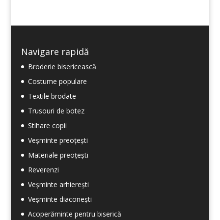
Navigare rapidă
Broderie bisericească
Costume populare
Textile brodate
Trusouri de botez
Stihare copii
Veșminte preoțești
Materiale preoțești
Reverenzi
Veșminte arhierești
Veșminte diaconești
Acoperăminte pentru biserică