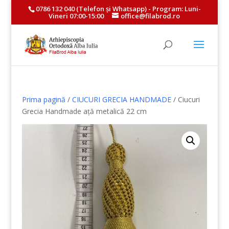
0786 132 040
(Telefon și
Whatsapp
) - Program: Luni-
Vineri 07:00-15:00
office@filabrod.ro
Prima pagină
/
CIUCURI GRECIA HANDMADE
/ Ciucuri
Grecia Handmade ață metalică 22 cm