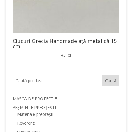
Ciucuri Grecia Handmade ață metalică 15
cm
45
lei
Caută
MASCĂ DE PROTECȚIE
VEȘMINTE PREOȚEȘTI
Materiale preoțești
Reverenzi
Stihare copii