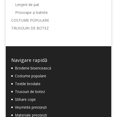
Lenjerii de pat
Prosoape și batiste
COSTUME POPULARE
TRUSOURI DE BOTEZ
Navigare rapidă
Broderie bisericească
Costume populare
Textile brodate
Trusouri de botez
Stihare copii
Veșminte preoțești
Materiale preoțești