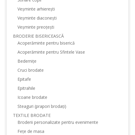
Veșminte arhierești
Veșminte diaconești
Veșminte preoțești
BRODERIE BISERICEASCĂ
Acoperăminte pentru biserică
Acoperăminte pentru Sfintele Vase
Bedernițe
Cruci brodate
Epitafe
Epitrahile
Icoane brodate
Steaguri (prapori brodați)
TEXTILE BRODATE
Broderii personalizate pentru evenimente
Fețe de masa