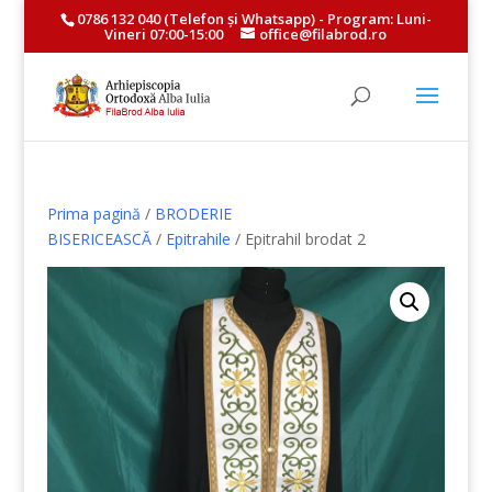
0786 132 040
(Telefon și
Whatsapp
) - Program: Luni-
Vineri 07:00-15:00
office@filabrod.ro
Prima pagină
/
BRODERIE
BISERICEASCĂ
/
Epitrahile
/ Epitrahil brodat 2