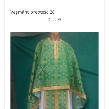
Veșmânt preoțesc 28
2.000
lei