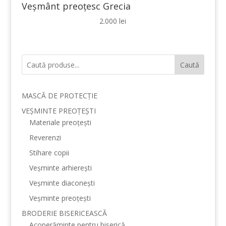
Veșmânt preoțesc Grecia
2.000
lei
Caută
MASCĂ DE PROTECȚIE
VEȘMINTE PREOȚEȘTI
Materiale preoțești
Reverenzi
Stihare copii
Veșminte arhierești
Veșminte diaconești
Veșminte preoțești
BRODERIE BISERICEASCĂ
Acoperăminte pentru biserică