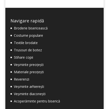
Navigare rapidă
Broderie bisericească
Costume populare
Textile brodate
Trusouri de botez
Stihare copii
Veșminte preoțești
Materiale preoțești
Reverenzi
Veșminte arhierești
Veșminte diaconești
Acoperăminte pentru biserică