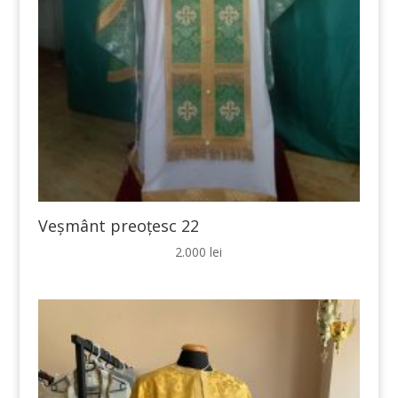
Veșmânt preoțesc 22
2.000
lei