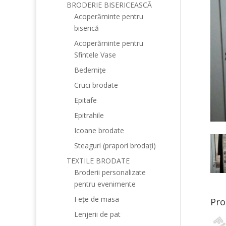
BRODERIE BISERICEASCĂ
Acoperăminte pentru
biserică
Acoperăminte pentru
Sfintele Vase
Bedernițe
Cruci brodate
Epitafe
Epitrahile
Icoane brodate
Steaguri (prapori brodați)
TEXTILE BRODATE
Broderii personalizate
pentru evenimente
Fețe de masa
Pro
Lenjerii de pat