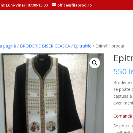
am: Luni-Vineri 07:00-15:00
office@filabrod.ro
a pagină
/
BRODERIE BISERICEASCĂ
/
Epitrahile
/ Epitrahil brodat
Epit
550
l
Broderie c
se poate p
captusala 
eveniment.
Comandă r
Se poate 
cheltuieli