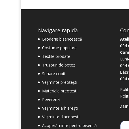
Navigare rapidă
Com
Broderie bisericească
Atel
004 
Costume populare
Com
Textile brodate
Luni
Trusouri de botez
004 
Lăcr
Stihare copii
004 
Veșminte preoțești
Polit
Materiale preoțești
Poli
Reverenzi
ANP
Veșminte arhierești
Veșminte diaconești
Acoperăminte pentru biserică