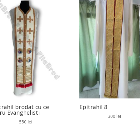
trahil brodat cu cei
Epitrahil 8
ru Evanghelisti
300
lei
550
lei