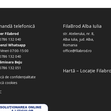
andă telefonică
FilaBrod Alba Iulia
ier Filabrod
str. Atelierului, nr. 8,
0786 132 040
Alba Iulia, jud. Alba,
enzi Whatsapp
Romania
-Vineri 07:00-15:00
office@filabrod.ro
0786 132 040
ămioara Beju
0786 132 051
Hartă – Locație Filabr
ică de confidențialitate
tică cookies
C