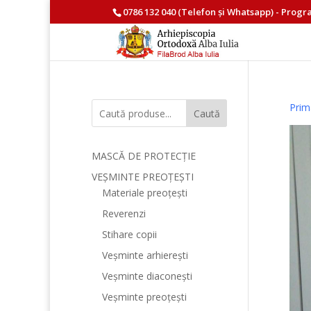
0786 132 040
(Telefon și
Whatsapp
) - Progr
Prim
Caută
MASCĂ DE PROTECȚIE
VEȘMINTE PREOȚEȘTI
Materiale preoțești
Reverenzi
Stihare copii
Veșminte arhierești
Veșminte diaconești
Veșminte preoțești