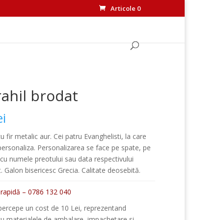
Articole 0
rahil brodat
ei
u fir metalic aur. Cei patru Evanghelisti, la care
ersonaliza. Personalizarea se face pe spate, pe
cu numele preotului sau data respectivului
 Galon bisericesc Grecia. Calitate deosebită.
apidă – 0786 132 040
percepe un cost de 10 Lei, reprezentand
 cu materialele de ambalare, impachetare si