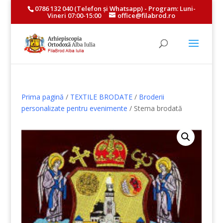
0786 132 040
(Telefon și
Whatsapp
) - Program: Luni-
Vineri 07:00-15:00
office@filabrod.ro
Prima pagină
/
TEXTILE BRODATE
/
Broderii
personalizate pentru evenimente
/ Stema brodată