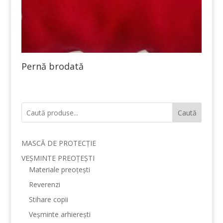
Pernă brodată
Caută
MASCĂ DE PROTECȚIE
VEȘMINTE PREOȚEȘTI
Materiale preoțești
Reverenzi
Stihare copii
Veșminte arhierești