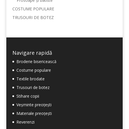
Prosoape și batiste
COSTUME POPULARE
TRUSOURI DE BOTEZ
Navigare rapidă
Broderie bisericească
Costume populare
Textile brodate
Trusouri de botez
Stihare copii
Veșminte preoțești
Materiale preoțești
Reverenzi