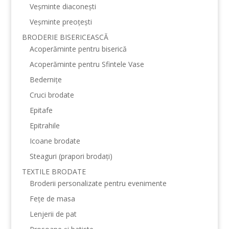
Veșminte diaconești
Veșminte preoțești
BRODERIE BISERICEASCĂ
Acoperăminte pentru biserică
Acoperăminte pentru Sfintele Vase
Bedernițe
Cruci brodate
Epitafe
Epitrahile
Icoane brodate
Steaguri (prapori brodați)
TEXTILE BRODATE
Broderii personalizate pentru evenimente
Fețe de masa
Lenjerii de pat