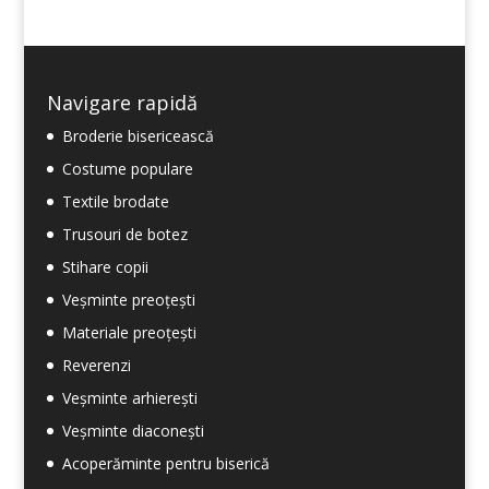
Navigare rapidă
Broderie bisericească
Costume populare
Textile brodate
Trusouri de botez
Stihare copii
Veșminte preoțești
Materiale preoțești
Reverenzi
Veșminte arhierești
Veșminte diaconești
Acoperăminte pentru biserică