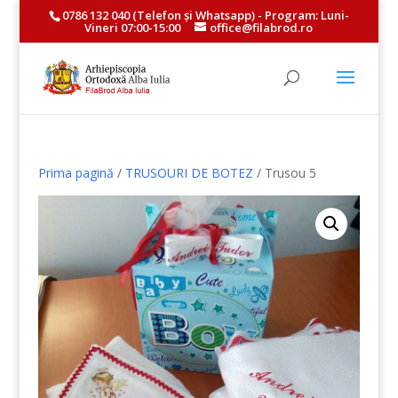
0786 132 040
(Telefon și
Whatsapp
) - Program: Luni-
Vineri 07:00-15:00
office@filabrod.ro
Prima pagină
/
TRUSOURI DE BOTEZ
/ Trusou 5