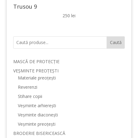
Trusou 9
250
lei
Caută
MASCĂ DE PROTECȚIE
VEȘMINTE PREOȚEȘTI
Materiale preoțești
Reverenzi
Stihare copii
Veșminte arhierești
Veșminte diaconești
Veșminte preoțești
BRODERIE BISERICEASCĂ