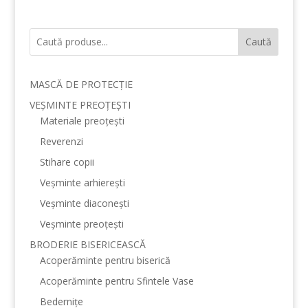
Caută
MASCĂ DE PROTECȚIE
VEȘMINTE PREOȚEȘTI
Materiale preoțești
Reverenzi
Stihare copii
Veșminte arhierești
Veșminte diaconești
Veșminte preoțești
BRODERIE BISERICEASCĂ
Acoperăminte pentru biserică
Acoperăminte pentru Sfintele Vase
Bedernițe