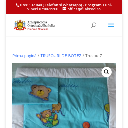
0786 132 040
(Telefon și
Whatsapp
) - Program: Luni-
Vineri 07:00-15:00
office@filabrod.ro
Prima pagină
/
TRUSOURI DE BOTEZ
/ Trusou 7